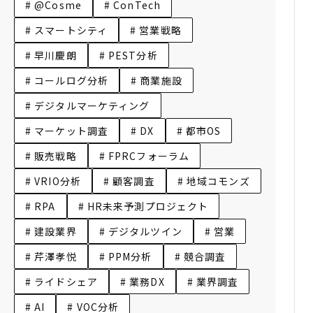
# @Cosme
# ConTech
# スマートシティ
# 営業戦略
# 早川慶朗
# PEST分析
# コールログ分析
# 商業施設
# デジタルマーケティング
# マーケット調査
# DX
# 都市OS
# 販売戦略
# FPRCフォーラム
# VRIO分析
# 顧客調査
# 地域コモンズ
# RPA
# HR未来予測プロジェクト
# 建設業界
# デジタルツイン
# 営業
# 芹澤孝悦
# PPM分析
# 競合調査
# ライドシェア
# 業務DX
# 業界調査
# AI
# VOC分析