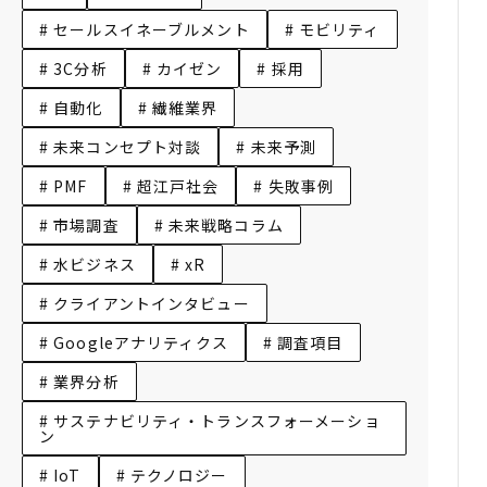
# セールスイネーブルメント
# モビリティ
# 3C分析
# カイゼン
# 採用
# 自動化
# 繊維業界
# 未来コンセプト対談
# 未来予測
# PMF
# 超江戸社会
# 失敗事例
# 市場調査
# 未来戦略コラム
# 水ビジネス
# xR
# クライアントインタビュー
# Googleアナリティクス
# 調査項目
# 業界分析
# サステナビリティ・トランスフォーメーショ
ン
# IoT
# テクノロジー