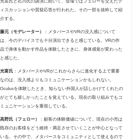
光富氏と石川氏の講演に続いて、会場ではフェローを交えたデ
ィスカッションや質疑応答が行われた。その一部を抜粋して紹
介する。
藤元（モデレーター）
：メタバースやVRの没入感について
は、今のデバイスでも十分演出できると感じている。VRの作
品で身体を動かす作品を体験したときに、身体感覚が変わった
と感じた。
光富氏
：メタバースやVRがこれからさらに進化する上で重要
なのは、没入感よりもコミュニケーションかもしれない。
Oculusを体験したとき、知らない外国人が話しかけてくれたの
がとても嬉しかったことを覚えている。現在の取り組みでもコ
ミュニケーションを重視している。
高野氏（フェロー）
：顧客の体験価値について。現在の小売は
既存のお客様をどう維持・満足させていくことが中心となって
いる。その中で、メタバースをコミュニティとして使えるので