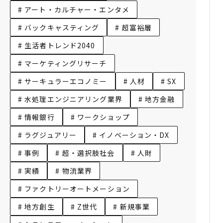
# アート・カルチャー・エンタメ
# バックキャスティング
# 超富裕層
# 生活者トレンド2040
# マーケティングリサーチ
# サーキュラーエコノミー
# 人材
# SX
# 水処理エンジニアリング業界
# 地方金融
# 情報銀行
# ワークショップ
# ラグジュアリー
# イノベーション・DX
# 事例
# 超・選択肢社会
# 人財
# 実績
# 物流業界
# ファクトリーオートメーション
# 地方創生
# Z世代
# 新規事業