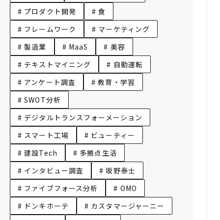
# プロダクト開発
# 食
# フレームワーク
# マーケティング
# 製造業
# MaaS
# 美容
# テキストマイニング
# 自動運転
# アンケート調査
# 教育・学習
# SWOT分析
# デジタルトランスフォーメーション
# スマート工場
# ビューティー
# 建設Tech
# 多拠点生活
# インタビュー調査
# 坂野泰士
# ファイブフォース分析
# OMO
# ドンキホーテ
# カスタマージャーニー