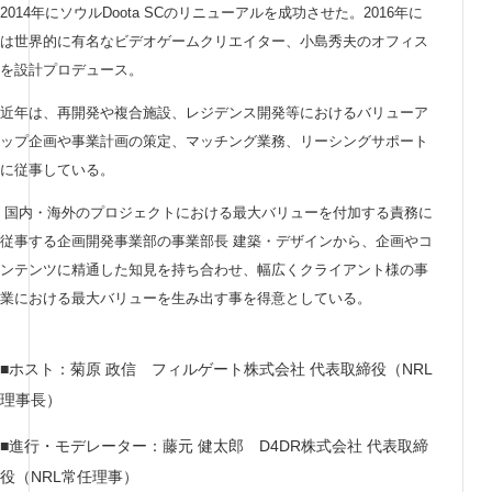
2014年にソウルDoota SCのリニューアルを成功させた。2016年に
は世界的に有名なビデオゲームクリエイター、小島秀夫のオフィス
を設計プロデュース。
近年は、再開発や複合施設、レジデンス開発等におけるバリューア
ップ企画や事業計画の策定、マッチング業務、リーシングサポート
に従事している。
国内・海外のプロジェクトにおける最大バリューを付加する責務に
従事する企画開発事業部の事業部長 建築・デザインから、企画やコ
ンテンツに精通した知見を持ち合わせ、幅広くクライアント様の事
業における最大バリューを生み出す事を得意としている。
■ホスト：菊原 政信 フィルゲート株式会社 代表取締役（NRL
理事長）
■進行・モデレーター：藤元 健太郎 D4DR株式会社 代表取締
役（NRL常任理事）