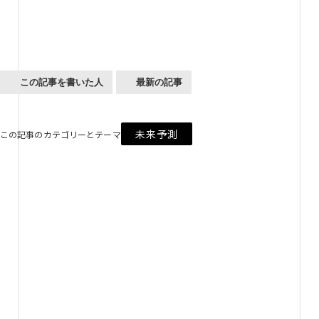
この記事を書いた人
最新の記事
未来予測
この記事のカテゴリーとテーマ
Future Design Tools
未来デザインツール
「未来デザインツール」は誰でも閲覧できる、
2030年～2040年の未来戦略や未来シナリオ、
ありたい未来を考えるためのナレッジベースです。
4つのカテゴリに整理した約150の未来仮説を
スキャニングマテリアルとして活用できるようにしました。