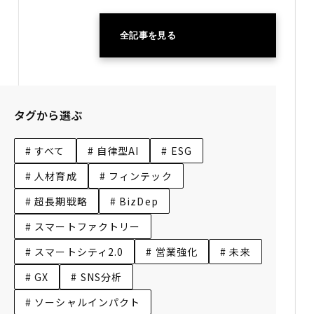
全記事を見る
タグから選ぶ
# すべて
# 自律型AI
# ESG
# 人材育成
# フィンテック
# 超長期戦略
# BizDep
# スマートファクトリー
# スマートシティ2.0
# 営業強化
# 未来
# GX
# SNS分析
# ソーシャルインパクト