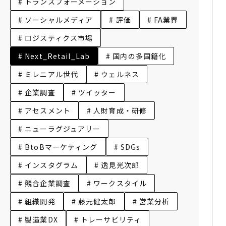
# トランスフォーメーション
# ソーシャルメディア
# 評価
# FA業界
# ロジスティクス市場
# Next_Retail_Lab
# 国内の多国籍化
# ミレニアル世代
# ウェルネス
# 企業調査
# ツイッター
# アセスメント
# 人財育成・研修
# ニューラグジュアリー
# BtoBマーケティング
# SDGs
# インスタグラム
# 逸見光次郎
# 競合企業調査
# ワークスタイル
# 組織開発
# 藤元健太郎
# 営業分析
# 製造業DX
# トレーサビリティ