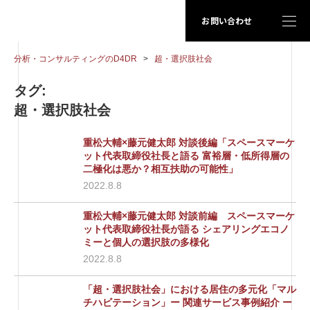
お問い合わせ
分析・コンサルティングのD4DR
>
超・選択肢社会
タグ:
超・選択肢社会
重松大輔×藤元健太郎 対談後編「スペースマーケ
ット代表取締役社長と語る 富裕層・低所得層の
二極化は悪か？相互扶助の可能性」
2022.8.8
重松大輔×藤元健太郎 対談前編 スペースマーケ
ット代表取締役社長が語る シェアリングエコノ
ミーと個人の選択肢の多様化
2022.8.8
「超・選択肢社会」における居住の多元化「マル
チハビテーション」ー 関連サービス事例紹介 ー