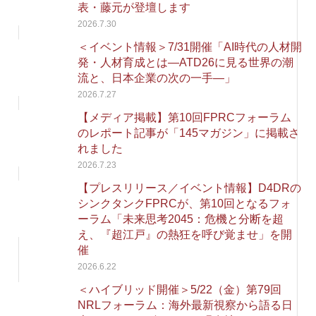
表・藤元が登壇します
2026.7.30
＜イベント情報＞7/31開催「AI時代の人材開
発・人材育成とは―ATD26に見る世界の潮
流と、日本企業の次の一手―」
2026.7.27
【メディア掲載】第10回FPRCフォーラム
のレポート記事が「145マガジン」に掲載さ
れました
2026.7.23
【プレスリリース／イベント情報】D4DRの
シンクタンクFPRCが、第10回となるフォ
ーラム「未来思考2045：危機と分断を超
え、『超江戸』の熱狂を呼び覚ませ」を開
催
2026.6.22
＜ハイブリッド開催＞5/22（金）第79回
NRLフォーラム：海外最新視察から語る日