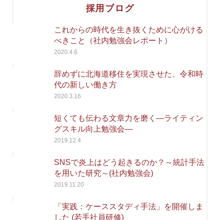
採用ブログ
これからの時代を生き抜くために心がける
べきこと（社内勉強会レポート）
2020.4.6
辞めずに北海道移住を実現させた、令和時
代の新しい働き方
2020.3.16
短くても伝わる文章力を磨く―ライティン
グスキル向上勉強会―
2019.12.4
SNSで炎上はどう起きるのか？～統計手法
を用いた研究～(社内勉強会)
2019.11.20
「実践：ケーススタディ手法」を開催しま
した (若手社員研修)