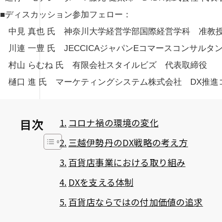
■ディスカッション参加フェロー：
中見 真也 氏 神奈川大学経営学部国際経営学科 准教
川連 一豊 氏 JECCICAジャパンEコマースコンサルタ
村山 らむね 氏 有限会社スタイルビズ 代表取締役
樋口 進 氏 マーケティングシステム株式会社 DX推進
コロナ禍の環境の変化
目次
三越伊勢丹のDX戦略の考え方
百貨店事業における取り組み
DXを支える体制
百貨店ならではの付加価値の追求