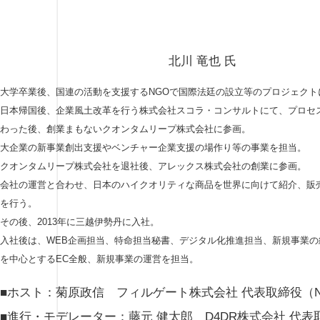
北川 竜也 氏
大学卒業後、国連の活動を支援するNGOで国際法廷の設立等のプロジェクト
日本帰国後、企業風土改革を行う株式会社スコラ・コンサルトにて、プロセ
わった後、創業まもないクオンタムリープ株式会社に参画。
大企業の新事業創出支援やベンチャー企業支援の場作り等の事業を担当。
クオンタムリープ株式会社を退社後、アレックス株式会社の創業に参画。
会社の運営と合わせ、日本のハイクオリティな商品を世界に向けて紹介、販
を行う。
その後、2013年に三越伊勢丹に入社。
入社後は、WEB企画担当、特命担当秘書、デジタル化推進担当、新規事業の
を中心とするEC全般、新規事業の運営を担当。
■ホスト：菊原政信 フィルゲート株式会社 代表取締役（N
■進行・モデレーター：藤元 健太郎 D4DR株式会社 代表