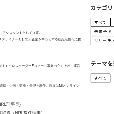
カテゴリ
すべて
未来予測
にアシスタントとして従事。
スデザイナーとして大企業を中心とする組織活性化に携
リサーチ
テーマを
売するクロスボーダーEコマース事業の立ち上げ、運営
すべて
統括・企画・開発・管理を歴任。現在はMIオンライン
RL理事長)
取締役（NRL常任理事）