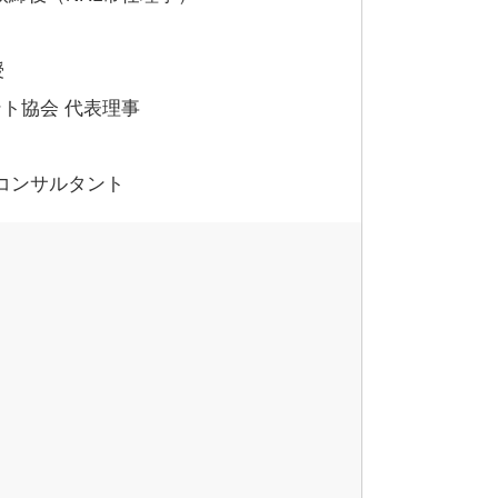
授
ント協会 代表理事
コンサルタント