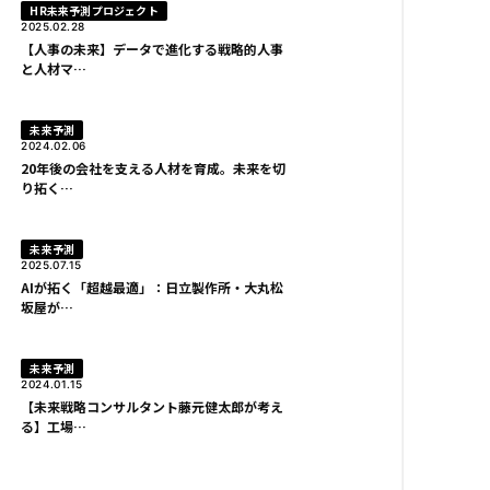
HR未来予測プロジェクト
2025.02.28
【人事の未来】データで進化する戦略的人事
と人材マ…
未来予測
2024.02.06
20年後の会社を支える人材を育成。未来を切
り拓く…
未来予測
2025.07.15
AIが拓く「超越最適」：日立製作所・大丸松
坂屋が…
未来予測
2024.01.15
【未来戦略コンサルタント藤元健太郎が考え
る】工場…