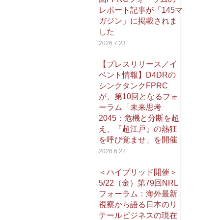
レポート記事が「145マ
ガジン」に掲載されま
した
2026.7.23
【プレスリリース／イ
ベント情報】D4DRの
シンクタンクFPRC
が、第10回となるフォ
ーラム「未来思考
2045：危機と分断を超
え、『超江戸』の熱狂
を呼び覚ませ」を開催
2026.6.22
＜ハイブリッド開催＞
5/22（金）第79回NRL
フォーラム：海外最新
視察から語る日本のリ
テールビジネスの現在