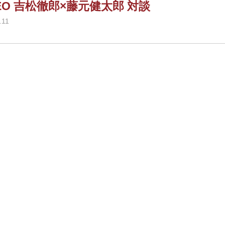
EO 吉松徹郎×藤元健太郎 対談
.11