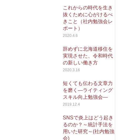
これからの時代を生き
抜くために心がけるべ
きこと（社内勉強会レ
ポート）
2020.4.6
辞めずに北海道移住を
実現させた、令和時代
の新しい働き方
2020.3.16
短くても伝わる文章力
を磨く―ライティング
スキル向上勉強会―
2019.12.4
SNSで炎上はどう起き
るのか？～統計手法を
用いた研究～(社内勉強
会)