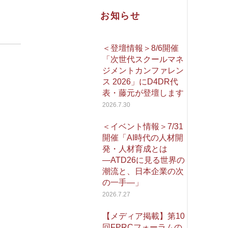
お知らせ
＜登壇情報＞8/6開催
「次世代スクールマネ
ジメントカンファレン
ス 2026」にD4DR代
表・藤元が登壇します
2026.7.30
＜イベント情報＞7/31
開催「AI時代の人材開
発・人材育成とは
―ATD26に見る世界の
潮流と、日本企業の次
の一手―」
2026.7.27
【メディア掲載】第10
回FPRCフォーラムの