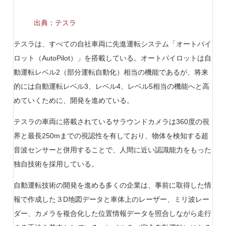
出典：テスラ
テスラは、すべての自社車両に先進運転システム「オートパイ
ロット（AutoPilot）」を搭載している。オートパイロットは自
動運転レベル2（部分運転自動化）相当の機能であるが、将来
的には自動運転レベル3、レベル4、レベル5相当の機能へと高
めていくために、開発を進めている。
テスラの車両に搭載されているサラウンドカメラは360度の視
界と最長250mまでの視認性を有しており、物体を検知する超
音波センサーと併用することで、人間に近い認識能力をもった
独自技術を採用している。
自動運転技術の開発を進める多くの企業は、事前に取得した情
報で作成した３D地図データと車体上のレーザー、ミリ波レー
ダー、カメラを複合化した位置情報データを照合しながら走行