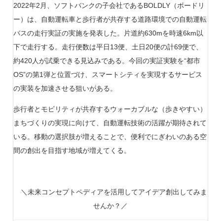
2022年2月、ソフトバンクの子会社であるBOLDLY（ボードリ
ー）は、自動運転車と歩行者が共存する道路環境での自動運転
バスの走行実証の実施を発表した。片道約630mを時速6km以
下で走行する。走行便数は平日13便、土日20便の計69便で、
約420人が試乗できる見込みである。今回の実証実験を“都市
OS”の第1弾と位置づけ、スマートシティを実現するサービス
の実装を加速させる狙いがある。
歩行者とモビリティが共存するウォーカブルな（歩きやすい）
まちづくりの実現に向けて、自動運転技術の活躍が期待されて
いる。移動の選択肢が増えることで、便利でにぎわいのある空
間の創出を目指す地域が増えてくる。
＼未来コンセプトペディアを活用してアイデア創出してみま
せんか？／