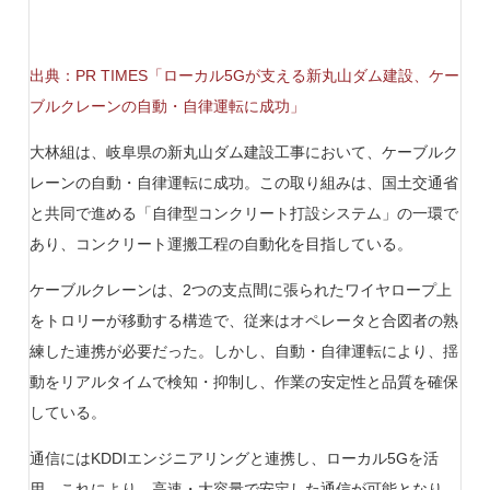
出典：PR TIMES「ローカル5Gが支える新丸山ダム建設、ケー
ブルクレーンの自動・自律運転に成功」
大林組は、岐阜県の新丸山ダム建設工事において、ケーブルク
レーンの自動・自律運転に成功。​この取り組みは、国土交通省
と共同で進める「自律型コンクリート打設システム」の一環で
あり、コンクリート運搬工程の自動化を目指している。
​ケーブルクレーンは、2つの支点間に張られたワイヤロープ上
をトロリーが移動する構造で、従来はオペレータと合図者の熟
練した連携が必要だった。​しかし、自動・自律運転により、揺
動をリアルタイムで検知・抑制し、作業の安定性と品質を確保
している。
​通信にはKDDIエンジニアリングと連携し、ローカル5Gを活
用。​これにより、高速・大容量で安定した通信が可能となり、