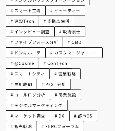
# スマート工場
# ビューティー
# 建設Tech
# 多拠点生活
# インタビュー調査
# 坂野泰士
# ファイブフォース分析
# OMO
# ドンキホーテ
# カスタマージャーニー
# @Cosme
# ConTech
# スマートシティ
# 営業戦略
# 早川慶朗
# PEST分析
# コールログ分析
# 商業施設
# デジタルマーケティング
# マーケット調査
# DX
# 都市OS
# 販売戦略
# FPRCフォーラム