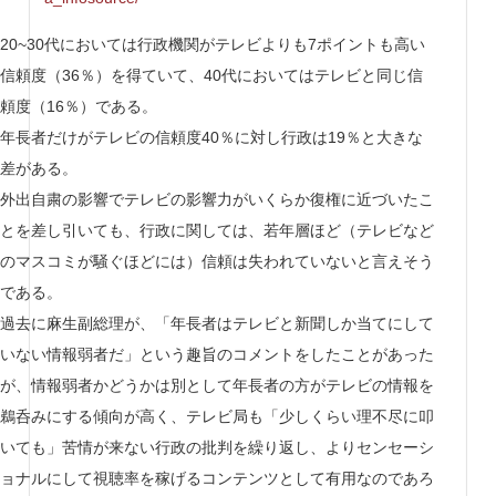
20~30代においては行政機関がテレビよりも7ポイントも高い
信頼度（36％）を得ていて、40代においてはテレビと同じ信
頼度（16％）である。
年長者だけがテレビの信頼度40％に対し行政は19％と大きな
差がある。
外出自粛の影響でテレビの影響力がいくらか復権に近づいたこ
とを差し引いても、行政に関しては、若年層ほど（テレビなど
のマスコミが騒ぐほどには）信頼は失われていないと言えそう
である。
過去に麻生副総理が、「年長者はテレビと新聞しか当てにして
いない情報弱者だ」という趣旨のコメントをしたことがあった
が、情報弱者かどうかは別として年長者の方がテレビの情報を
鵜呑みにする傾向が高く、テレビ局も「少しくらい理不尽に叩
いても」苦情が来ない行政の批判を繰り返し、よりセンセーシ
ョナルにして視聴率を稼げるコンテンツとして有用なのであろ