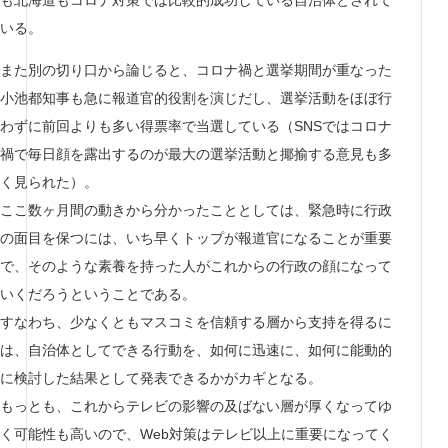
も北海道もコロナ対策では比較的成功している自治体とされて
いる。
また別の切り口から論じると、コロナ禍と選挙期間が重なった
小池都知事も急に報道官的役割を演じだし、選挙活動をほぼ行
わずに前回よりも多い得票率で当選している（SNSではコロナ
禍で毎日顔を露出するのが最大の選挙活動と揶揄する意見も多
く見られた）。
ここ数ヶ月間の動きから分かったこととしては、緊急時に行政
の面目を保つには、いち早くトップが報道官になることが重要
で、そのような素養を持った人がこれからの行政の顔になって
いくだろうということである。
すなわち、少なくともマスコミを信頼する層から支持を得るに
は、自治体としてできる行動を、如何に迅速に、如何に能動的
に検討した結果として発表できるかがカギとなる。
もっとも、これからテレビの影響の及ばない層が厚くなってゆ
く可能性も高いので、Web対策はテレビ以上に重要になってく