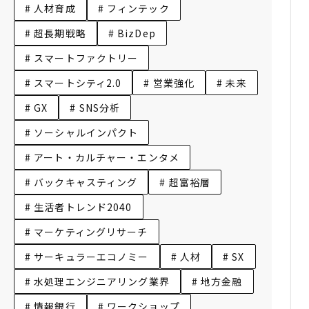
# 人材育成
# フィンテック
# 超長期戦略
# BizDep
# スマートファクトリー
# スマートシティ2.0
# 営業強化
# 未来
# GX
# SNS分析
# ソーシャルインパクト
# アート・カルチャー・エンタメ
# バックキャスティング
# 超富裕層
# 生活者トレンド2040
# マーケティングリサーチ
# サーキュラーエコノミー
# 人材
# SX
# 水処理エンジニアリング業界
# 地方金融
# 情報銀行
# ワークショップ