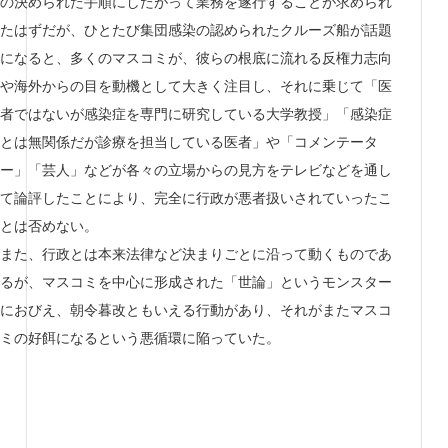
の決められた手順にしたがって業務を遂行することが求められ
たはずだが、ひとたび集団感染の認められたクルーズ船が話題
になると、多くのマスコミが、彼らの根底に流れる反権力志向
や海外からの目を動機として大きく注目し、それに乗じて「医
者ではないが感染症を専門に研究している大学教授」「感染症
とは無関係だが診療を担当している医者」や「コメンテータ
ー」「芸人」などが各々の立場からの見方をテレビなどを通し
て論評したことにより、完全に行政が悪者扱いされていったこ
とは否めない。
また、行政とは本来法律など決まりごとに沿って動くものであ
るが、マスコミを中心に形成された「世論」というモンスター
におびえ、朝令暮改ともいえる行動があり、それがまたマスコ
ミの好餌になるという悪循環に陥っていた。