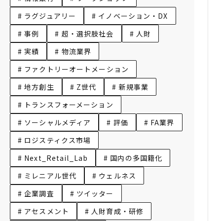
# ラグジュアリー
# イノベーション・DX
# 事例
# 超・選択肢社会
# 人財
# 実績
# 物流業界
# ファクトリーオートメーション
# 地方創生
# Z世代
# 新規事業
# トランスフォーメーション
# ソーシャルメディア
# 評価
# FA業界
# ロジスティクス市場
# Next_Retail_Lab
# 国内の多国籍化
# ミレニアル世代
# ウェルネス
# 企業調査
# ツイッター
# アセスメント
# 人財育成・研修