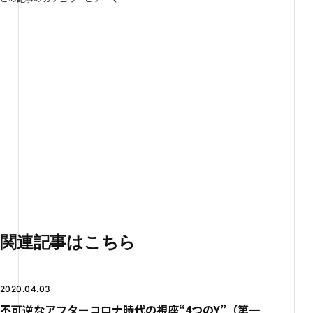
Future Design Tools
未来デザインツール
「未来デザインツール」は誰でも閲覧できる、
2030年～2040年の未来戦略や未来シナリオ、
ありたい未来を考えるためのナレッジベースです。
4つのカテゴリに整理した約150の未来仮説を
スキャニングマテリアルとして活用できるようにしました。
関連記事はこちら
2020.04.03
不可逆なアフターコロナ時代の視座“4つのY”（第一