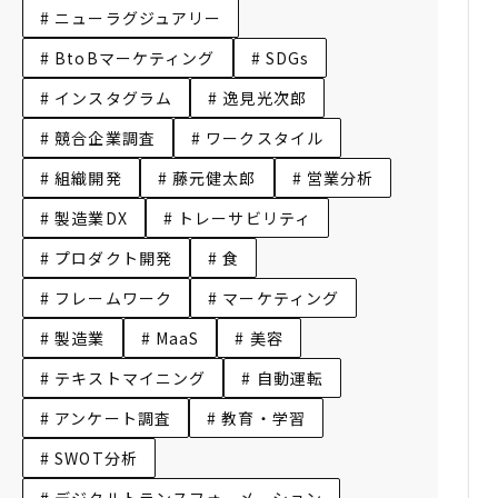
# ニューラグジュアリー
# BtoBマーケティング
# SDGs
# インスタグラム
# 逸見光次郎
# 競合企業調査
# ワークスタイル
# 組織開発
# 藤元健太郎
# 営業分析
# 製造業DX
# トレーサビリティ
# プロダクト開発
# 食
# フレームワーク
# マーケティング
# 製造業
# MaaS
# 美容
# テキストマイニング
# 自動運転
# アンケート調査
# 教育・学習
# SWOT分析
# デジタルトランスフォーメーション