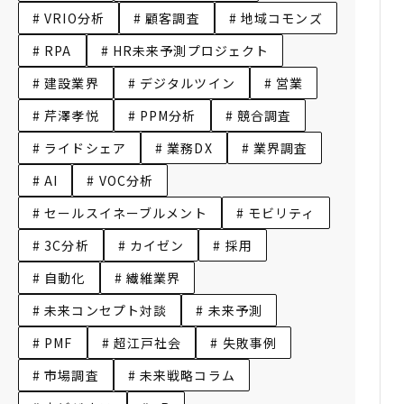
# VRIO分析
# 顧客調査
# 地域コモンズ
# RPA
# HR未来予測プロジェクト
# 建設業界
# デジタルツイン
# 営業
# 芹澤孝悦
# PPM分析
# 競合調査
# ライドシェア
# 業務DX
# 業界調査
# AI
# VOC分析
# セールスイネーブルメント
# モビリティ
# 3C分析
# カイゼン
# 採用
# 自動化
# 繊維業界
# 未来コンセプト対談
# 未来予測
# PMF
# 超江戸社会
# 失敗事例
# 市場調査
# 未来戦略コラム