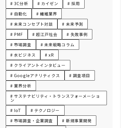
# 3C分析
# カイゼン
# 採用
# 自動化
# 繊維業界
# 未来コンセプト対談
# 未来予測
# PMF
# 超江戸社会
# 失敗事例
# 市場調査
# 未来戦略コラム
# 水ビジネス
# xR
# クライアントインタビュー
# Googleアナリティクス
# 調査項目
# 業界分析
# サステナビリティ・トランスフォーメーショ
ン
# IoT
# テクノロジー
# 市場調査・企業調査
# 新規事業開発