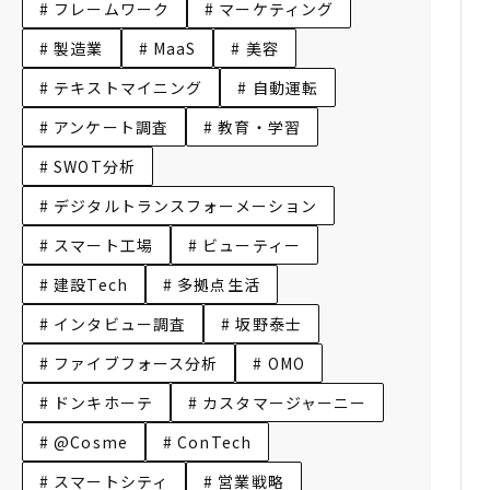
# フレームワーク
# マーケティング
# 製造業
# MaaS
# 美容
# テキストマイニング
# 自動運転
# アンケート調査
# 教育・学習
# SWOT分析
# デジタルトランスフォーメーション
# スマート工場
# ビューティー
# 建設Tech
# 多拠点生活
# インタビュー調査
# 坂野泰士
# ファイブフォース分析
# OMO
# ドンキホーテ
# カスタマージャーニー
# @Cosme
# ConTech
# スマートシティ
# 営業戦略