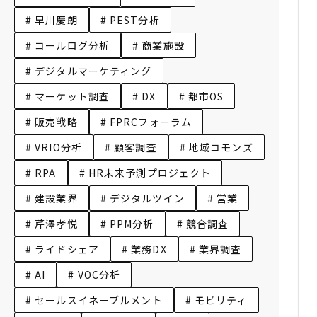
# 早川慶朗
# PEST分析
# コールログ分析
# 商業施設
# デジタルマーケティング
# マーケット調査
# DX
# 都市OS
# 販売戦略
# FPRCフォーラム
# VRIO分析
# 顧客調査
# 地域コモンズ
# RPA
# HR未来予測プロジェクト
# 建設業界
# デジタルツイン
# 営業
# 芹澤孝悦
# PPM分析
# 競合調査
# ライドシェア
# 業務DX
# 業界調査
# AI
# VOC分析
# セールスイネーブルメント
# モビリティ