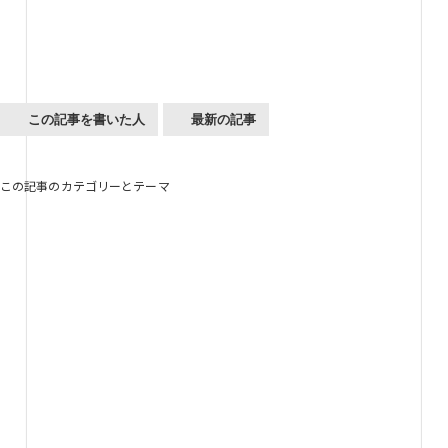
この記事を書いた人
最新の記事
この記事のカテゴリーとテーマ
Future Design Tools
未来デザインツール
「未来デザインツール」は誰でも閲覧できる、
2030年～2040年の未来戦略や未来シナリオ、
ありたい未来を考えるためのナレッジベースです。
4つのカテゴリに整理した約150の未来仮説を
スキャニングマテリアルとして活用できるようにしました。