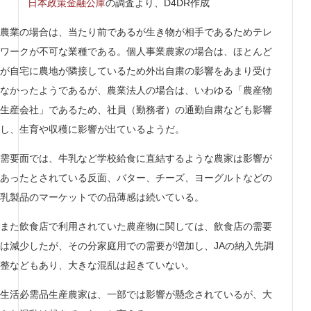
日本政策金融公庫
の調査より、D4DR作成
農業の場合は、当たり前であるが生き物が相手であるためテレ
ワークが不可な業種である。個人事業農家の場合は、ほとんど
が自宅に農地が隣接しているため外出自粛の影響をあまり受け
なかったようであるが、農業法人の場合は、いわゆる「農産物
生産会社」であるため、社員（勤務者）の通勤自粛なども影響
し、生育や収穫に影響が出ているようだ。
需要面では、牛乳など学校給食に直結するような農家は影響が
あったとされている反面、バター、チーズ、ヨーグルトなどの
乳製品のマーケットでの品薄感は続いている。
また飲食店で利用されていた農産物に関しては、飲食店の需要
は減少したが、その分家庭用での需要が増加し、JAの納入先調
整などもあり、大きな混乱は起きていない。
生活必需品生産農家は、一部では影響が懸念されているが、大