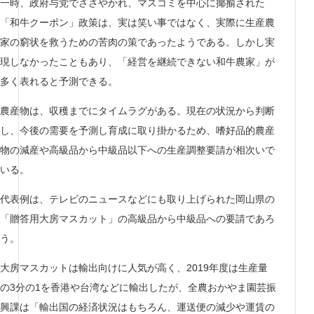
一時、政府与党でささやかれ、マスコミを中心に揶揄された
「和牛クーポン」政策は、実は笑い事ではなく、実際に生産農
家の窮状を救うための苦肉の策であったようである。しかし実
現しなかったこともあり、「経営を継続できない和牛農家」が
多く表れると予測できる。
農産物は、収穫までにタイムラグがある。現在の状況から判断
し、今後の需要を予測し育成に取り掛かるため、嗜好品的農産
物の減産や高級品から中級品以下への生産調整要請が相次いで
いる。
代表例は、テレビのニュースなどにも取り上げられた岡山県の
「贈答用大房マスカット」の高級品から中級品への要請であろ
う。
大房マスカットは輸出向けに人気が高く、2019年度は生産量
の3分の1を香港や台湾などに輸出したが、全農おかやま園芸振
興課は「輸出国の経済状況はもちろん、運送便の減少や運賃の