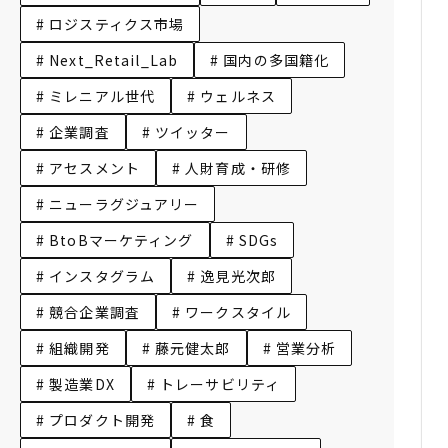
# ロジスティクス市場
# Next_Retail_Lab
# 国内の多国籍化
# ミレニアル世代
# ウェルネス
# 企業調査
# ツイッター
# アセスメント
# 人財育成・研修
# ニューラグジュアリー
# BtoBマーケティング
# SDGs
# インスタグラム
# 逸見光次郎
# 競合企業調査
# ワークスタイル
# 組織開発
# 藤元健太郎
# 営業分析
# 製造業DX
# トレーサビリティ
# プロダクト開発
# 食