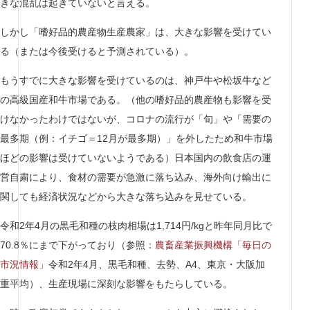
きな混乱は起きていないと言える。
しかし「嗜好品的農産物生産農家」は、大きな影響を受けてい
る（または今後受けると予測されている）。
もうすでに大きな影響を受けているのは、神戸牛や松坂牛など
の高級国産和牛市場である。（他の嗜好品的農産物も影響を受
けなかったわけではないが、コロナの流行が「旬」や「需要の
最多期（例：イチゴ＝12月が最多期）」を外したため和牛市場
ほどの影響は受けていないようである）日本国内の飲食店の運
営自粛により、食材の需要が急激に落ち込み、海外向け輸出に
関しても経済状況などから大きな落ち込みを見せている。
令和2年4月の黒毛和種の枝肉相場は1,714円/kgと昨年同月比で
70.8％にまで下がっており（参照：
農畜産業振興機構「毎日の
市況情報」
令和2年4月、黒毛和種、去勢、A4、東京・大阪加
重平均）、生産現場に深刻な影響をもたらしている。