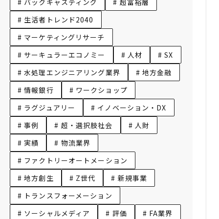
# バックキャスティング
# 超富裕層
# 生活者トレンド2040
# マーケティングリサーチ
# サーキュラーエコノミー
# 人材
# SX
# 水処理エンジニアリング業界
# 地方金融
# 情報銀行
# ワークショップ
# ラグジュアリー
# イノベーション・DX
# 事例
# 超・選択肢社会
# 人財
# 実績
# 物流業界
# ファクトリーオートメーション
# 地方創生
# Z世代
# 新規事業
# トランスフォーメーション
# ソーシャルメディア
# 評価
# FA業界