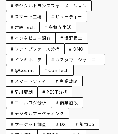
# デジタルトランスフォーメーション
# スマート工場
# ビューティー
# 建設Tech
# 多拠点生活
# インタビュー調査
# 坂野泰士
# ファイブフォース分析
# OMO
# ドンキホーテ
# カスタマージャーニー
# @Cosme
# ConTech
# スマートシティ
# 営業戦略
# 早川慶朗
# PEST分析
# コールログ分析
# 商業施設
# デジタルマーケティング
# マーケット調査
# DX
# 都市OS