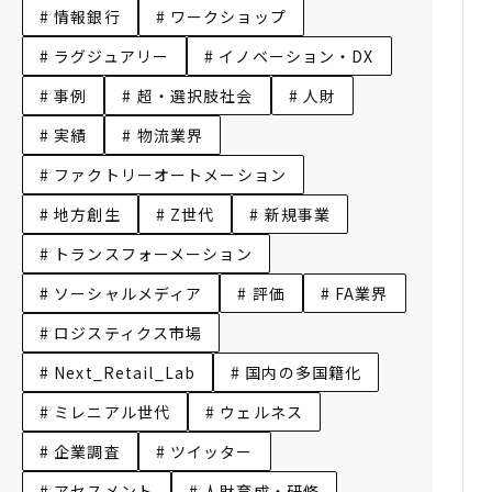
# 情報銀行
# ワークショップ
# ラグジュアリー
# イノベーション・DX
# 事例
# 超・選択肢社会
# 人財
# 実績
# 物流業界
# ファクトリーオートメーション
# 地方創生
# Z世代
# 新規事業
# トランスフォーメーション
# ソーシャルメディア
# 評価
# FA業界
# ロジスティクス市場
# Next_Retail_Lab
# 国内の多国籍化
# ミレニアル世代
# ウェルネス
# 企業調査
# ツイッター
# アセスメント
# 人財育成・研修