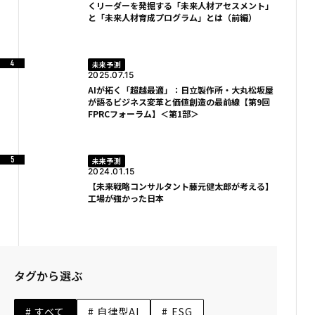
くリーダーを発掘する「未来人材アセスメント」
と「未来人材育成プログラム」とは（前編）
未来予測
2025.07.15
AIが拓く「超越最適」：日立製作所・大丸松坂屋
が語るビジネス変革と価値創造の最前線【第9回
FPRCフォーラム】＜第1部＞
未来予測
2024.01.15
【未来戦略コンサルタント藤元健太郎が考える】
工場が強かった日本
タグから選ぶ
# すべて
# 自律型AI
# ESG