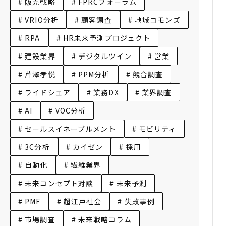
# 販売戦略
# FPRCフォーラム
# VRIO分析
# 顧客調査
# 地域コモンズ
# RPA
# HR未来予測プロジェクト
# 建設業界
# デジタルツイン
# 営業
# 芹澤孝悦
# PPM分析
# 競合調査
# ライドシェア
# 業務DX
# 業界調査
# AI
# VOC分析
# セールスイネーブルメント
# モビリティ
# 3C分析
# カイゼン
# 採用
# 自動化
# 繊維業界
# 未来コンセプト対談
# 未来予測
# PMF
# 超江戸社会
# 失敗事例
# 市場調査
# 未来戦略コラム