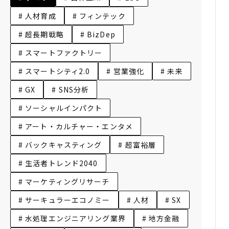
# 人材育成
# フィンテック
# 超長期戦略
# BizDep
# スマートファクトリー
# スマートシティ2.0
# 営業強化
# 未来
# GX
# SNS分析
# ソーシャルインパクト
# アート・カルチャー・エンタメ
# バックキャスティング
# 超富裕層
# 生活者トレンド2040
# マーケティングリサーチ
# サーキュラーエコノミー
# 人材
# SX
# 水処理エンジニアリング業界
# 地方金融