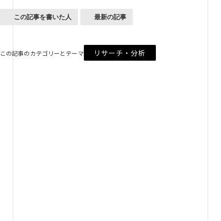
この記事を書いた人
最新の記事
リサーチ・分析
この記事のカテゴリーとテーマ
Future Design Tools
未来デザインツール
「未来デザインツール」は誰でも閲覧できる、
2030年～2040年の未来戦略や未来シナリオ、
ありたい未来を考えるためのナレッジベースです。
4つのカテゴリに整理した約150の未来仮説を
スキャニングマテリアルとして活用できるようにしました。