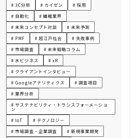
# 3C分析
# カイゼン
# 採用
# 自動化
# 繊維業界
# 未来コンセプト対談
# 未来予測
# PMF
# 超江戸社会
# 失敗事例
# 市場調査
# 未来戦略コラム
# 水ビジネス
# xR
# クライアントインタビュー
# Googleアナリティクス
# 調査項目
# 業界分析
# サステナビリティ・トランスフォーメーショ
ン
# IoT
# テクノロジー
# 市場調査・企業調査
# 新規事業開発