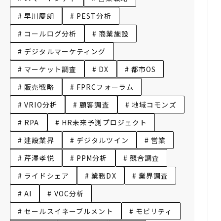
# 早川慶朗
# PEST分析
# コールログ分析
# 商業施設
# デジタルマーケティング
# マーケット調査
# DX
# 都市OS
# 販売戦略
# FPRCフォーラム
# VRIO分析
# 顧客調査
# 地域コモンズ
# RPA
# HR未来予測プロジェクト
# 建設業界
# デジタルツイン
# 営業
# 芹澤孝悦
# PPM分析
# 競合調査
# ライドシェア
# 業務DX
# 業界調査
# AI
# VOC分析
# セールスイネーブルメント
# モビリティ