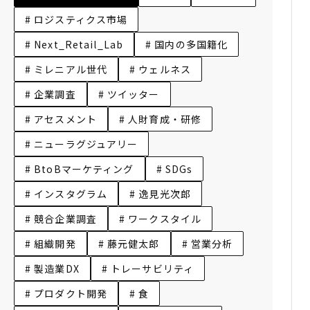
# ロジスティクス市場
# Next_Retail_Lab
# 国内の多国籍化
# ミレニアル世代
# ウェルネス
# 企業調査
# ツイッター
# アセスメント
# 人財育成・研修
# ニューラグジュアリー
# BtoBマーケティング
# SDGs
# インスタグラム
# 逸見光次郎
# 競合企業調査
# ワークスタイル
# 組織開発
# 藤元健太郎
# 営業分析
# 製造業DX
# トレーサビリティ
# プロダクト開発
# 食