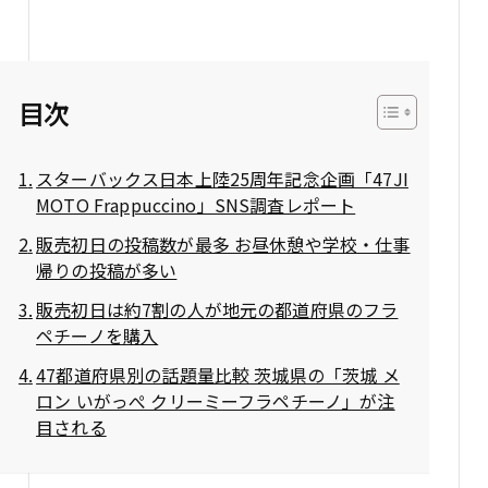
目次
スターバックス日本上陸25周年記念企画「47JI
MOTO Frappuccino」SNS調査レポート
販売初日の投稿数が最多 お昼休憩や学校・仕事
帰りの投稿が多い
販売初日は約7割の人が地元の都道府県のフラ
ペチーノを購入
47都道府県別の話題量比較 茨城県の「茨城 メ
ロン いがっぺ クリーミーフラペチーノ」が注
目される