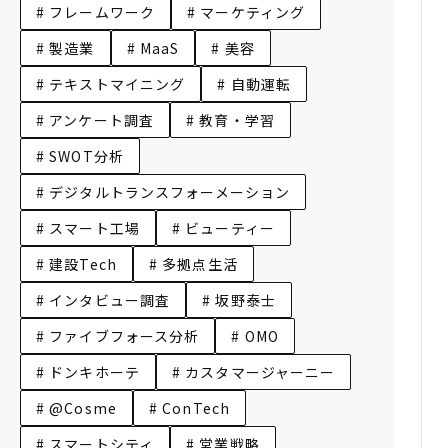
# フレームワーク
# マーケティング
# 製造業
# MaaS
# 美容
# テキストマイニング
# 自動運転
# アンケート調査
# 教育・学習
# SWOT分析
# デジタルトランスフォーメーション
# スマート工場
# ビューティー
# 建設Tech
# 多拠点生活
# インタビュー調査
# 坂野泰士
# ファイブフォース分析
# OMO
# ドンキホーテ
# カスタマージャーニー
# @Cosme
# ConTech
# スマートシティ
# 営業戦略