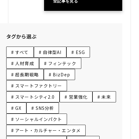
全記事を見る
タグから選ぶ
# すべて
# 自律型AI
# ESG
# 人材育成
# フィンテック
# 超長期戦略
# BizDep
# スマートファクトリー
# スマートシティ2.0
# 営業強化
# 未来
# GX
# SNS分析
# ソーシャルインパクト
# アート・カルチャー・エンタメ