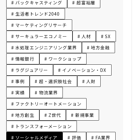
# バックキャスティング
# 超富裕層
# 生活者トレンド2040
# マーケティングリサーチ
# サーキュラーエコノミー
# 人材
# SX
# 水処理エンジニアリング業界
# 地方金融
# 情報銀行
# ワークショップ
# ラグジュアリー
# イノベーション・DX
# 事例
# 超・選択肢社会
# 人財
# 実績
# 物流業界
# ファクトリーオートメーション
# 地方創生
# Z世代
# 新規事業
# トランスフォーメーション
# ソーシャルメディア
# 評価
# FA業界