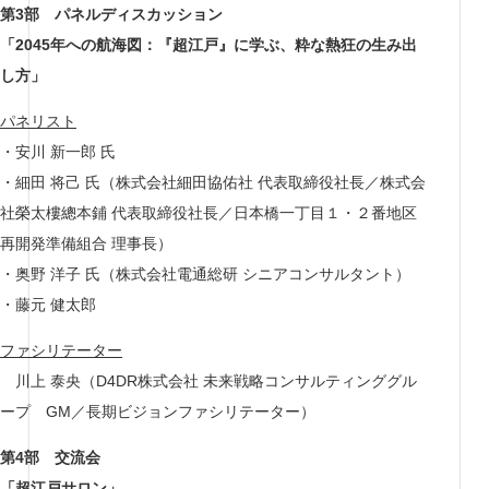
第3部 パネルディスカッション
「2045年への航海図：『超江戸』に学ぶ、粋な熱狂の生み出
し方」
パネリスト
・安川 新一郎 氏
・細田 将己 氏（株式会社細田協佑社 代表取締役社長／株式会
社榮太樓總本鋪 代表取締役社長／日本橋一丁目１・２番地区
再開発準備組合 理事長）
・奥野 洋子 氏（株式会社電通総研 シニアコンサルタント）
・藤元 健太郎
ファシリテーター
川上 泰央（D4DR株式会社 未来戦略コンサルティンググル
ープ GM／長期ビジョンファシリテーター）
第4部 交流会
「超江戸サロン」