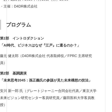
・主催：D4DR株式会社
プログラム
第1部 イントロダクション
「AI時代、ビジネスはなぜ『江戸』に還るのか？」
藤元 健太郎（D4DR株式会社 代表取締役／FPRC 主席研究
員）
第2部 基調講演
「未来思考2045：孫正義氏の参謀が見た未来構想の技法」
安川 新一郎 氏（グレートジャーニー合同会社代表／東京大学
未来ビジョン研究センター客員研究員／藤田医科大学客員教
授）