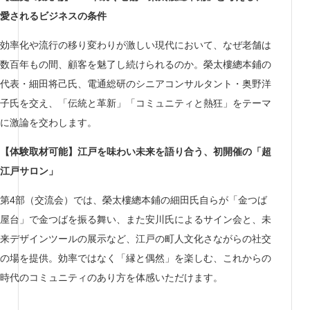
愛されるビジネスの条件
効率化や流行の移り変わりが激しい現代において、なぜ老舗は
数百年もの間、顧客を魅了し続けられるのか。榮太樓總本鋪の
代表・細田将己氏、電通総研のシニアコンサルタント・奥野洋
子氏を交え、「伝統と革新」「コミュニティと熱狂」をテーマ
に激論を交わします。
【体験取材可能】江戸を味わい未来を語り合う、初開催の「超
江戸サロン」
第4部（交流会）では、榮太樓總本鋪の細田氏自らが「金つば
屋台」で金つばを振る舞い、また安川氏によるサイン会と、未
来デザインツールの展示など、江戸の町人文化さながらの社交
の場を提供。効率ではなく「縁と偶然」を楽しむ、これからの
時代のコミュニティのあり方を体感いただけます。