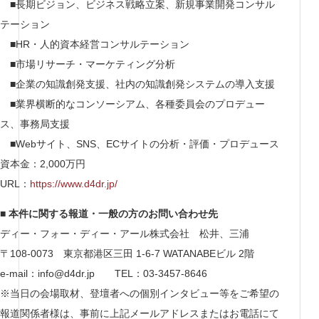
■長期ビジョン、ビジネス戦略立案、新規事業開発コンサル
テーション
■HR・人的資本経営コンサルテーション
■市場リサーチ・マーケティング分析
■企業の知識創発支援、社内の知識創発システムの導入支援
■業界横断的なコンソーシアム、各種委員会のプロデュー
ス、事務局支援
■Webサイト、SNS、ECサイトの分析・評価・プロデュース
資本金：2,000万円
URL：
https://www.d4dr.jp/
■ 本件に関する報道・一般の方のお問い合わせ先
ディー・フォー・ディー・アール株式会社 松井、三浦
〒108-0073 東京都港区三田 1-6-7 WATANABEビル 2階
e-mail：info@d4dr.jp TEL：03-3457-8646
※当日の会場取材、登壇者への個別インタビュー等をご希望の
報道関係者様は、事前に上記メールアドレスまたはお電話にて