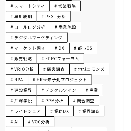
# スマートシティ
# 営業戦略
# 早川慶朗
# PEST分析
# コールログ分析
# 商業施設
# デジタルマーケティング
# マーケット調査
# DX
# 都市OS
# 販売戦略
# FPRCフォーラム
# VRIO分析
# 顧客調査
# 地域コモンズ
# RPA
# HR未来予測プロジェクト
# 建設業界
# デジタルツイン
# 営業
# 芹澤孝悦
# PPM分析
# 競合調査
# ライドシェア
# 業務DX
# 業界調査
# AI
# VOC分析