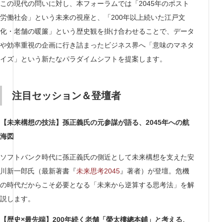
この現代の問いに対し、本フォーラムでは「2045年のポスト
労働社会」という未来の視座と、「200年以上続いた江戸文
化・老舗の暖簾」という歴史観を掛け合わせることで、データ
や効率重視の企画に行き詰まったビジネス界へ「意味のマネタ
イズ」という新たなパラダイムシフトを提案します。
注目セッション＆登壇者
【未来構想の技法】孫正義氏の元参謀が語る、2045年への航
海図
ソフトバンク時代に孫正義氏の側近として未来構想を支えた安
川新一郎氏（最新著書『
未来思考2045
』著者）が登壇。危機
の時代だからこそ必要となる「未来から逆算する思考法」を解
説します。
【歴史×最先端】200年続く老舗「榮太樓總本鋪」と考える、