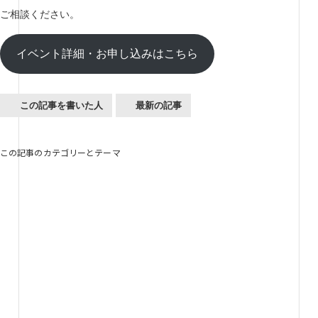
ご相談ください。
イベント詳細・お申し込みはこちら
この記事を書いた人
最新の記事
この記事のカテゴリーとテーマ
Future Design Tools
未来デザインツール
「未来デザインツール」は誰でも閲覧できる、
2030年～2040年の未来戦略や未来シナリオ、
ありたい未来を考えるためのナレッジベースです。
4つのカテゴリに整理した約150の未来仮説を