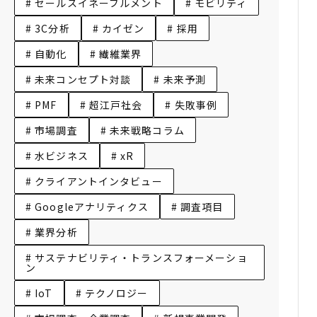
# セールスイネーブルメント
# モビリティ
# 3C分析
# カイゼン
# 採用
# 自動化
# 繊維業界
# 未来コンセプト対談
# 未来予測
# PMF
# 超江戸社会
# 失敗事例
# 市場調査
# 未来戦略コラム
# 水ビジネス
# xR
# クライアントインタビュー
# Googleアナリティクス
# 調査項目
# 業界分析
# サステナビリティ・トランスフォーメーショ
ン
# IoT
# テクノロジー