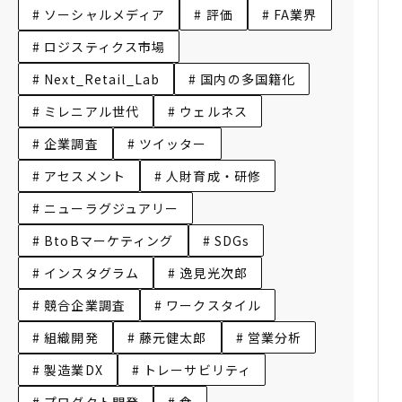
# ソーシャルメディア
# 評価
# FA業界
# ロジスティクス市場
# Next_Retail_Lab
# 国内の多国籍化
# ミレニアル世代
# ウェルネス
# 企業調査
# ツイッター
# アセスメント
# 人財育成・研修
# ニューラグジュアリー
# BtoBマーケティング
# SDGs
# インスタグラム
# 逸見光次郎
# 競合企業調査
# ワークスタイル
# 組織開発
# 藤元健太郎
# 営業分析
# 製造業DX
# トレーサビリティ
# プロダクト開発
# 食