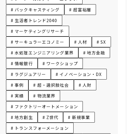
# バックキャスティング
# 超富裕層
# 生活者トレンド2040
# マーケティングリサーチ
# サーキュラーエコノミー
# 人材
# SX
# 水処理エンジニアリング業界
# 地方金融
# 情報銀行
# ワークショップ
# ラグジュアリー
# イノベーション・DX
# 事例
# 超・選択肢社会
# 人財
# 実績
# 物流業界
# ファクトリーオートメーション
# 地方創生
# Z世代
# 新規事業
# トランスフォーメーション