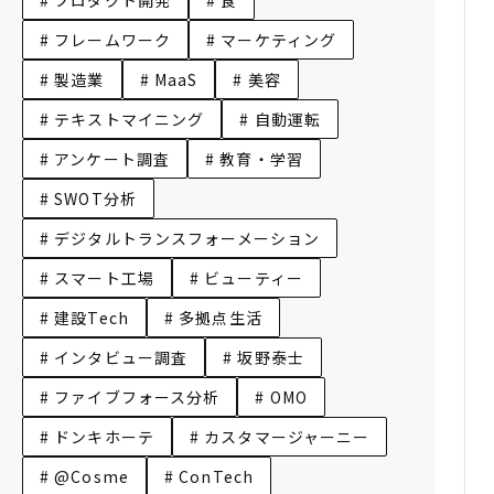
# フレームワーク
# マーケティング
# 製造業
# MaaS
# 美容
# テキストマイニング
# 自動運転
# アンケート調査
# 教育・学習
# SWOT分析
# デジタルトランスフォーメーション
# スマート工場
# ビューティー
# 建設Tech
# 多拠点生活
# インタビュー調査
# 坂野泰士
# ファイブフォース分析
# OMO
# ドンキホーテ
# カスタマージャーニー
# @Cosme
# ConTech