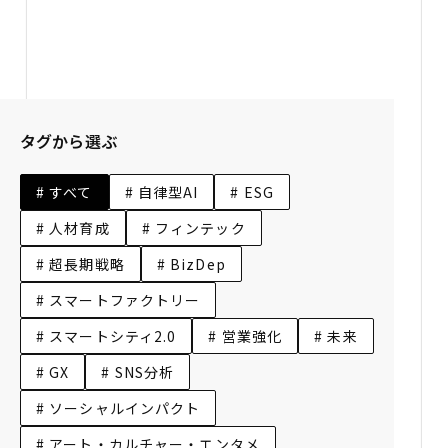
スキャニングマテリアルとして活用できるようにしました。
タグから選ぶ
# すべて
# 自律型AI
# ESG
# 人材育成
# フィンテック
# 超長期戦略
# BizDep
# スマートファクトリー
# スマートシティ2.0
# 営業強化
# 未来
# GX
# SNS分析
# ソーシャルインパクト
# アート・カルチャー・エンタメ