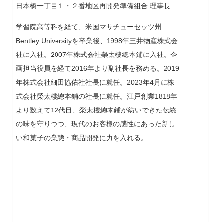
日本橋一丁目１・２番地区再開発準備組合 理事長
学習院高等科を経て、米国マサチューセッツ州
Bentley Universityを卒業後、1998年三井物産株式会
社に入社。2007年株式会社榮太樓總本鋪に入社。企
画担当役員を経て2016年より副社長を務める。2019
年株式会社細田協佑社社長に就任。2023年4月に株
式会社榮太樓總本鋪の社長に就任。江戸創業1818年
より数えて12代目、榮太樓總本鋪が紡いできた伝統
の味を守りつつ、現代のお客様の感性にあった新し
い和菓子の業態・商品開発に力を入れる。