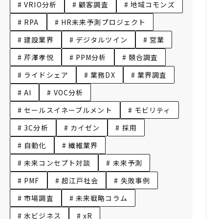
# VRIO分析
# 顧客調査
# 地域コモンズ
# RPA
# HR未来予測プロジェクト
# 建設業界
# デジタルツイン
# 営業
# 芹澤孝悦
# PPM分析
# 競合調査
# ライドシェア
# 業務DX
# 業界調査
# AI
# VOC分析
# セールスイネーブルメント
# モビリティ
# 3C分析
# カイゼン
# 採用
# 自動化
# 繊維業界
# 未来コンセプト対談
# 未来予測
# PMF
# 超江戸社会
# 失敗事例
# 市場調査
# 未来戦略コラム
# 水ビジネス
# xR