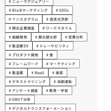
# ニューラグジュアリー
# BtoBマーケティング
# SDGs
# インスタグラム
# 逸見光次郎
# 競合企業調査
# ワークスタイル
# 組織開発
# 藤元健太郎
# 営業分析
# 製造業DX
# トレーサビリティ
# プロダクト開発
# 食
# フレームワーク
# マーケティング
# 製造業
# MaaS
# 美容
# テキストマイニング
# 自動運転
# アンケート調査
# 教育・学習
# SWOT分析
# デジタルトランスフォーメーション