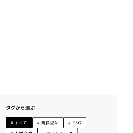
Future Design Tools
未来デザインツール
「未来デザインツール」は誰でも閲覧できる、
2030年～2040年の未来戦略や未来シナリオ、
ありたい未来を考えるためのナレッジベースです。
4つのカテゴリに整理した約150の未来仮説を
スキャニングマテリアルとして活用できるようにしました。
タグから選ぶ
# すべて
# 自律型AI
# ESG