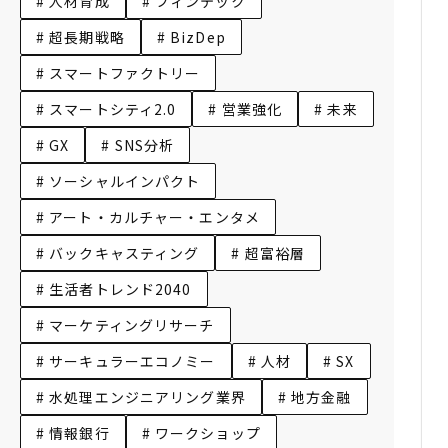
# 人材育成
# フィンテック
# 超長期戦略
# BizDep
# スマートファクトリー
# スマートシティ2.0
# 営業強化
# 未来
# GX
# SNS分析
# ソーシャルインパクト
# アート・カルチャー・エンタメ
# バックキャスティング
# 超富裕層
# 生活者トレンド2040
# マーケティングリサーチ
# サーキュラーエコノミー
# 人材
# SX
# 水処理エンジニアリング業界
# 地方金融
# 情報銀行
# ワークショップ