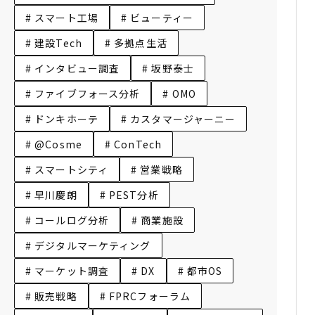
# スマート工場
# ビューティー
# 建設Tech
# 多拠点生活
# インタビュー調査
# 坂野泰士
# ファイブフォース分析
# OMO
# ドンキホーテ
# カスタマージャーニー
# @Cosme
# ConTech
# スマートシティ
# 営業戦略
# 早川慶朗
# PEST分析
# コールログ分析
# 商業施設
# デジタルマーケティング
# マーケット調査
# DX
# 都市OS
# 販売戦略
# FPRCフォーラム