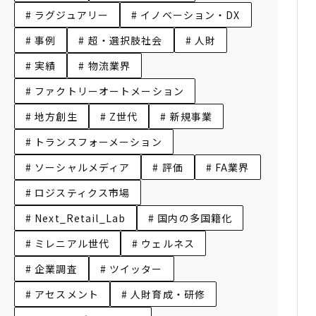
# ラグジュアリー
# イノベーション・DX
# 事例
# 超・選択肢社会
# 人財
# 実績
# 物流業界
# ファクトリーオートメーション
# 地方創生
# Z世代
# 新規事業
# トランスフォーメーション
# ソーシャルメディア
# 評価
# FA業界
# ロジスティクス市場
# Next_Retail_Lab
# 国内の多国籍化
# ミレニアル世代
# ウェルネス
# 企業調査
# ツイッター
# アセスメント
# 人財育成・研修