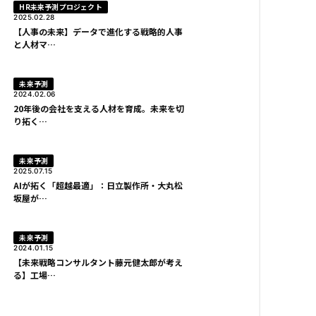
HR未来予測プロジェクト
2025.02.28
【人事の未来】データで進化する戦略的人事
と人材マ…
未来予測
2024.02.06
20年後の会社を支える人材を育成。未来を切
り拓く…
未来予測
2025.07.15
AIが拓く「超越最適」：日立製作所・大丸松
坂屋が…
未来予測
2024.01.15
【未来戦略コンサルタント藤元健太郎が考え
る】工場…