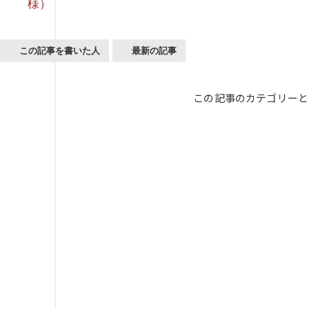
様）
この記事を書いた人
最新の記事
この記事のカテゴリーと
Future Design Tools
未来デザインツール
「未来デザインツール」は誰でも閲覧できる、
2030年～2040年の未来
ありたい未来を考えるためのナレッジベースです。
4つのカテゴリに整理した約150の未来仮説を
スキャニングマテリアルと