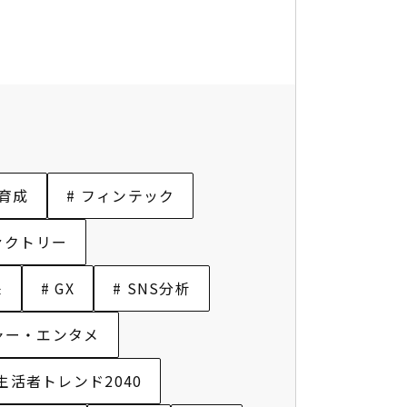
材育成
# フィンテック
ァクトリー
来
# GX
# SNS分析
ャー・エンタメ
 生活者トレンド2040