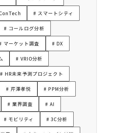
 ConTech
# スマートシティ
# コールログ分析
# マーケット調査
# DX
ム
# VRIO分析
# HR未来予測プロジェクト
# 芹澤孝悦
# PPM分析
# 業界調査
# AI
# モビリティ
# 3C分析