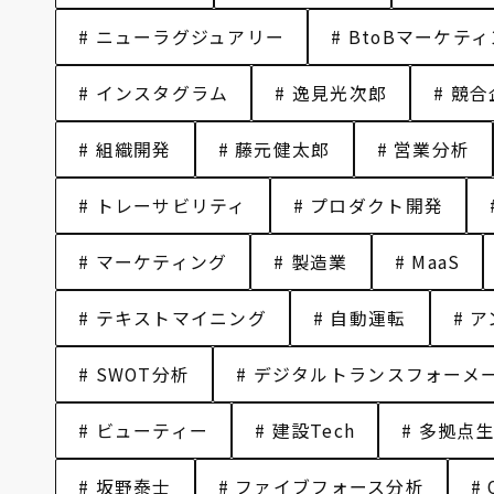
# ニューラグジュアリー
# BtoBマーケテ
# インスタグラム
# 逸見光次郎
# 競
# 組織開発
# 藤元健太郎
# 営業分析
# トレーサビリティ
# プロダクト開発
# マーケティング
# 製造業
# MaaS
# テキストマイニング
# 自動運転
# 
# SWOT分析
# デジタルトランスフォーメ
# ビューティー
# 建設Tech
# 多拠点
# 坂野泰士
# ファイブフォース分析
#