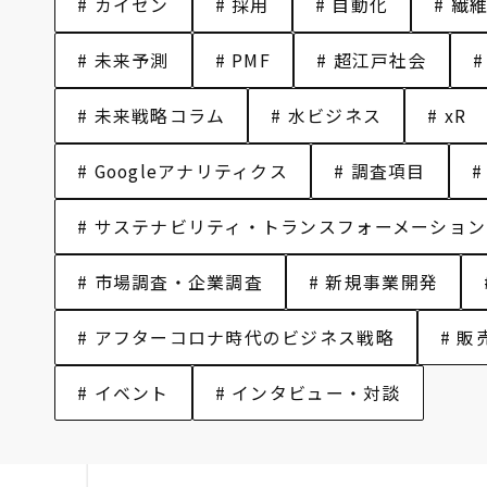
# カイゼン
# 採用
# 自動化
# 繊
# 未来予測
# PMF
# 超江戸社会
# 未来戦略コラム
# 水ビジネス
# xR
# Googleアナリティクス
# 調査項目
#
# サステナビリティ・トランスフォーメーション
# 市場調査・企業調査
# 新規事業開発
# アフターコロナ時代のビジネス戦略
# 販
# イベント
# インタビュー・対談