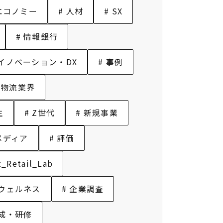
エコノミー
# 人材
# SX
# 情報銀行
 イノベーション・DX
# 事例
 物流業界
生
# Z世代
# 新規事業
メディア
# 評価
t_Retail_Lab
 ウェルネス
# 企業調査
育成・研修