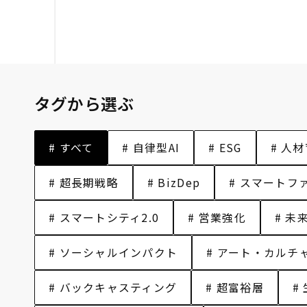
タグから選ぶ
# すべて
# 自律型AI
# ESG
# 人
# 超長期戦略
# BizDep
# スマートフ
# スマートシティ2.0
# 営業強化
# 未
# ソーシャルインパクト
# アート・カルチ
# バックキャスティング
# 超富裕層
#