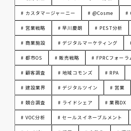
# カスタマージャーニー
# @Cosme
#
# 営業戦略
# 早川慶朗
# PEST分析
# 商業施設
# デジタルマーケティング
# 都市OS
# 販売戦略
# FPRCフォーラ
# 顧客調査
# 地域コモンズ
# RPA
# 建設業界
# デジタルツイン
# 営業
# 競合調査
# ライドシェア
# 業務DX
# VOC分析
# セールスイネーブルメント