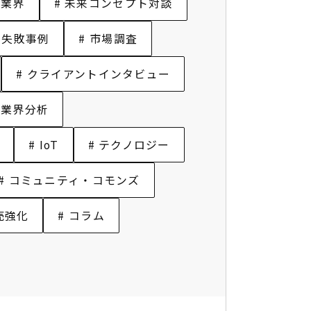
維業界
# 未来コンセプト対談
# 失敗事例
# 市場調査
# クライアントインタビュー
 業界分析
# IoT
# テクノロジー
# コミュニティ・コモンズ
売強化
# コラム