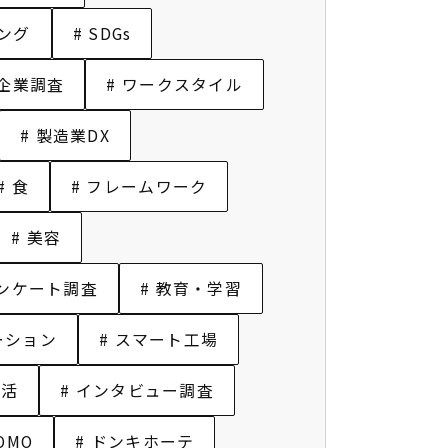
ィング
# SDGs
合企業調査
# ワークスタイル
# 製造業DX
# 食
# フレームワーク
# 美容
アンケート調査
# 教育・学習
ーション
# スマート工場
生活
# インタビュー調査
 OMO
# ドンキホーテ