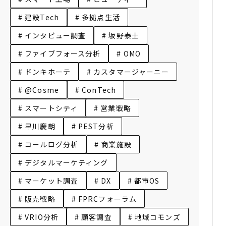
# 建設Tech
# 多拠点生活
# インタビュー調査
# 坂野泰士
# ファイブフォース分析
# OMO
# ドンキホーテ
# カスタマージャーニー
# @Cosme
# ConTech
# スマートシティ
# 営業戦略
# 早川慶朗
# PEST分析
# コールログ分析
# 商業施設
# デジタルマーケティング
# マーケット調査
# DX
# 都市OS
# 販売戦略
# FPRCフォーラム
# VRIO分析
# 顧客調査
# 地域コモンズ