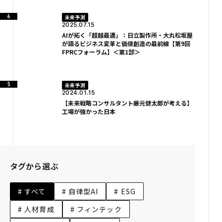
未来予測
2025.07.15
AIが拓く「超越最適」：日立製作所・大丸松坂屋
が語るビジネス変革と価値創造の最前線【第9回
FPRCフォーラム】＜第1部＞
未来予測
2024.01.15
【未来戦略コンサルタント藤元健太郎が考える】
工場が強かった日本
タグから選ぶ
# すべて
# 自律型AI
# ESG
# 人材育成
# フィンテック