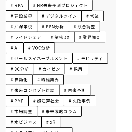
# RPA
# HR未来予測プロジェクト
# 建設業界
# デジタルツイン
# 営業
# 芹澤孝悦
# PPM分析
# 競合調査
# ライドシェア
# 業務DX
# 業界調査
# AI
# VOC分析
# セールスイネーブルメント
# モビリティ
# 3C分析
# カイゼン
# 採用
# 自動化
# 繊維業界
# 未来コンセプト対談
# 未来予測
# PMF
# 超江戸社会
# 失敗事例
# 市場調査
# 未来戦略コラム
# 水ビジネス
# xR