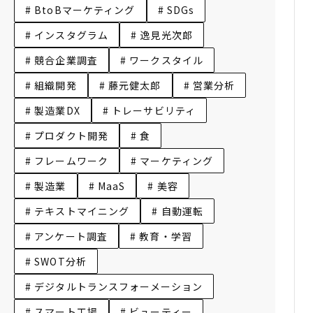
# BtoBマーケティング
# SDGs
# インスタグラム
# 逸見光次郎
# 競合企業調査
# ワークスタイル
# 組織開発
# 藤元健太郎
# 営業分析
# 製造業DX
# トレーサビリティ
# プロダクト開発
# 食
# フレームワーク
# マーケティング
# 製造業
# MaaS
# 美容
# テキストマイニング
# 自動運転
# アンケート調査
# 教育・学習
# SWOT分析
# デジタルトランスフォーメーション
# スマート工場
# ビューティー