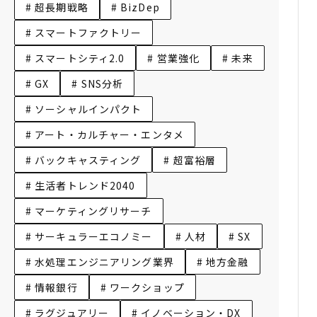
# 超長期戦略
# BizDep
# スマートファクトリー
# スマートシティ2.0
# 営業強化
# 未来
# GX
# SNS分析
# ソーシャルインパクト
# アート・カルチャー・エンタメ
# バックキャスティング
# 超富裕層
# 生活者トレンド2040
# マーケティングリサーチ
# サーキュラーエコノミー
# 人材
# SX
# 水処理エンジニアリング業界
# 地方金融
# 情報銀行
# ワークショップ
# ラグジュアリー
# イノベーション・DX