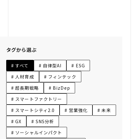
4つのカテゴリに整理した約150の未来仮説を
スキャニングマテリアルとして活用できるようにしました。
タグから選ぶ
# すべて
# 自律型AI
# ESG
# 人材育成
# フィンテック
# 超長期戦略
# BizDep
# スマートファクトリー
# スマートシティ2.0
# 営業強化
# 未来
# GX
# SNS分析
# ソーシャルインパクト