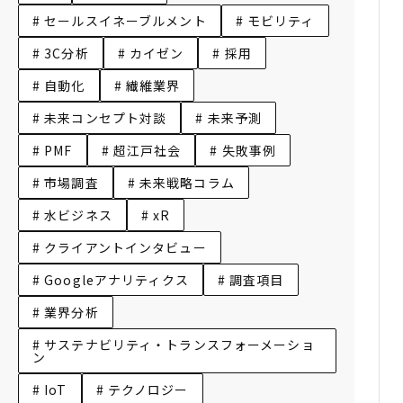
# セールスイネーブルメント
# モビリティ
# 3C分析
# カイゼン
# 採用
# 自動化
# 繊維業界
# 未来コンセプト対談
# 未来予測
# PMF
# 超江戸社会
# 失敗事例
# 市場調査
# 未来戦略コラム
# 水ビジネス
# xR
# クライアントインタビュー
# Googleアナリティクス
# 調査項目
# 業界分析
# サステナビリティ・トランスフォーメーショ
ン
# IoT
# テクノロジー