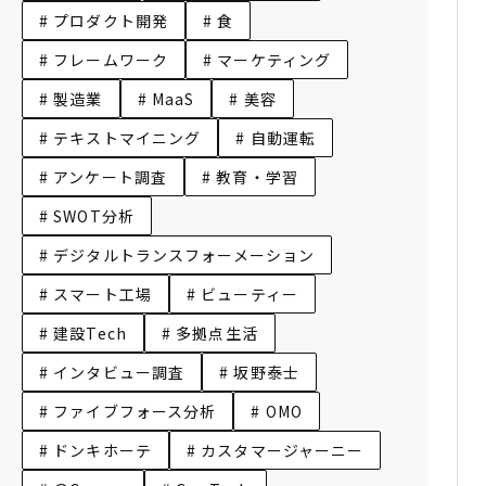
# プロダクト開発
# 食
# フレームワーク
# マーケティング
# 製造業
# MaaS
# 美容
# テキストマイニング
# 自動運転
# アンケート調査
# 教育・学習
# SWOT分析
# デジタルトランスフォーメーション
# スマート工場
# ビューティー
# 建設Tech
# 多拠点生活
# インタビュー調査
# 坂野泰士
# ファイブフォース分析
# OMO
# ドンキホーテ
# カスタマージャーニー