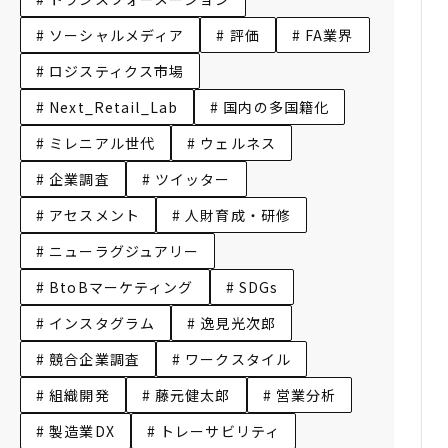
# ソーシャルメディア
# 評価
# FA業界
# ロジスティクス市場
# Next_Retail_Lab
# 国内の多国籍化
# ミレニアル世代
# ウェルネス
# 企業調査
# ツイッター
# アセスメント
# 人財育成・研修
# ニューラグジュアリー
# BtoBマーケティング
# SDGs
# インスタグラム
# 逸見光次郎
# 競合企業調査
# ワークスタイル
# 組織開発
# 藤元健太郎
# 営業分析
# 製造業DX
# トレーサビリティ