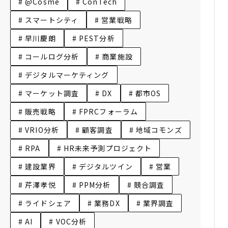
# @Cosme
# ConTech
# スマートシティ
# 営業戦略
# 早川慶朗
# PEST分析
# コールログ分析
# 商業施設
# デジタルマーケティング
# マーケット調査
# DX
# 都市OS
# 販売戦略
# FPRCフォーラム
# VRIO分析
# 顧客調査
# 地域コモンズ
# RPA
# HR未来予測プロジェクト
# 建設業界
# デジタルツイン
# 営業
# 芹澤孝悦
# PPM分析
# 競合調査
# ライドシェア
# 業務DX
# 業界調査
# AI
# VOC分析