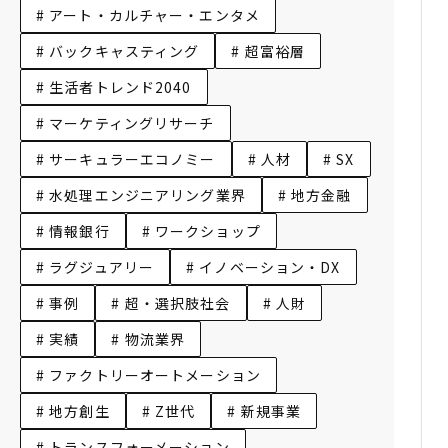
# アート・カルチャー・エンタメ
# バックキャスティング
# 超富裕層
# 生活者トレンド2040
# マーケティングリサーチ
# サーキュラーエコノミー
# 人材
# SX
# 水処理エンジニアリング業界
# 地方金融
# 情報銀行
# ワークショップ
# ラグジュアリー
# イノベーション・DX
# 事例
# 超・選択肢社会
# 人財
# 実績
# 物流業界
# ファクトリーオートメーション
# 地方創生
# Z世代
# 新規事業
# トランスフォーメーション