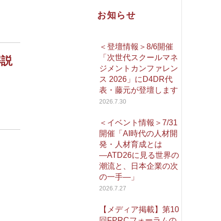
お知らせ
＜登壇情報＞8/6開催
「次世代スクールマネ
解説
ジメントカンファレン
ス 2026」にD4DR代
表・藤元が登壇します
2026.7.30
＜イベント情報＞7/31
開催「AI時代の人材開
発・人材育成とは
―ATD26に見る世界の
潮流と、日本企業の次
の一手―」
2026.7.27
【メディア掲載】第10
回FPRCフォーラムの