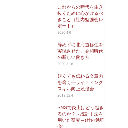
これからの時代を生き
抜くために心がけるべ
きこと（社内勉強会レ
ポート）
2020.4.6
辞めずに北海道移住を
実現させた、令和時代
の新しい働き方
2020.3.16
短くても伝わる文章力
を磨く―ライティング
スキル向上勉強会―
2019.12.4
SNSで炎上はどう起き
るのか？～統計手法を
用いた研究～(社内勉強
会)