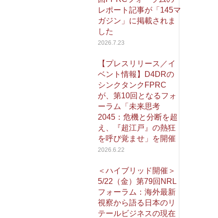
レポート記事が「145マ
ガジン」に掲載されま
した
2026.7.23
【プレスリリース／イ
ベント情報】D4DRの
シンクタンクFPRC
が、第10回となるフォ
ーラム「未来思考
2045：危機と分断を超
え、『超江戸』の熱狂
を呼び覚ませ」を開催
2026.6.22
＜ハイブリッド開催＞
5/22（金）第79回NRL
フォーラム：海外最新
視察から語る日本のリ
テールビジネスの現在